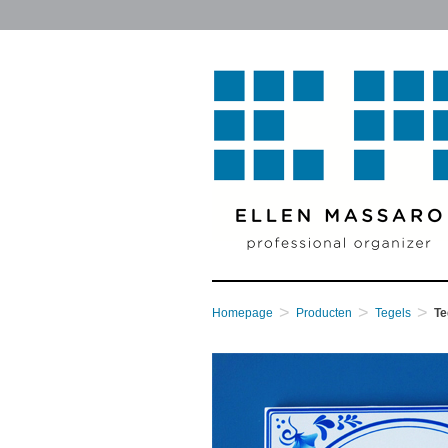
Skip
to
content
>
>
>
Homepage
Producten
Tegels
Te