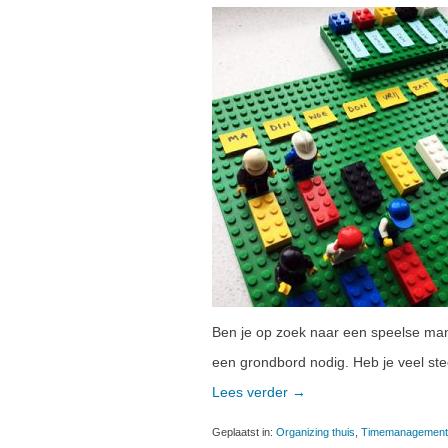
Ben je op zoek naar een speelse manie
een grondbord nodig. Heb je veel stee
Lees verder
“Speels
→
plannen”
Geplaatst in:
Organizing thuis
,
Timemanagement 