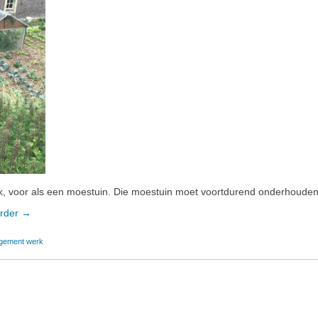
erk, voor als een moestuin. Die moestuin moet voortdurend onderhouden
erder
“Je
→
werk
gement werk
is
een
moestuin”